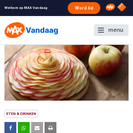
NPO S
Omroep 
Word lid
Welkom op MAX Vandaag
menu
ETEN & DRINKEN