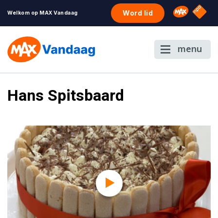
NPO S
Omroep 
Word lid
Welkom op MAX Vandaag
menu
Hans Spitsbaard