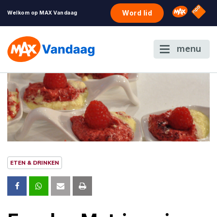
NPO S
Omroep 
Word lid
Welkom op MAX Vandaag
menu
ETEN & DRINKEN