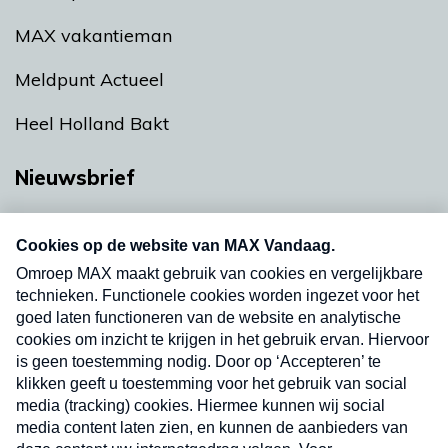
MAX vakantieman
Meldpunt Actueel
Heel Holland Bakt
Nieuwsbrief
Neem hier een gratis abonnement op onze
nieuwsbrief. Elke vrijdag- en dinsdagochtend in
uw mailbox.
Verzend