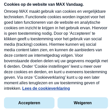
nieuwsbrief. Elke vrijdag- en dinsdagochtend in
uw mailbox.
Verzend
Nieuwsbrief
Neem hier een gratis abonnement op onze
nieuwsbrief. Elke vrijdag- en dinsdagochtend in uw
mailbox.
Contact
Algemene voorwaarden
Privacyverklaring
Cookieverklaring
Kwetsbaarheid melden
privacyverklaring
Copyright © 2026 MAX Vandaag -
Omroep MAX