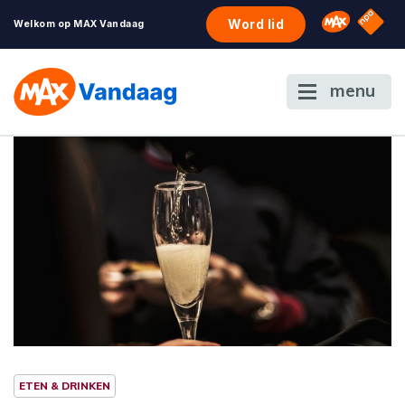
NPO S
Omroep 
Word lid
Welkom op MAX Vandaag
menu
ETEN & DRINKEN