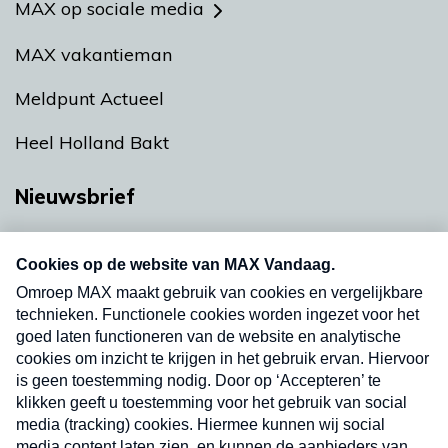
MAX op sociale media
MAX vakantieman
Meldpunt Actueel
Heel Holland Bakt
Nieuwsbrief
Neem hier een gratis abonnement op onze
nieuwsbrief. Elke vrijdag- en dinsdagochtend in
uw mailbox.
Verzend