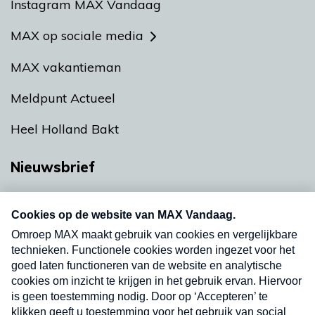
Instagram MAX Vandaag
MAX op sociale media
MAX vakantieman
Meldpunt Actueel
Heel Holland Bakt
Nieuwsbrief
Neem hier een gratis abonnement op onze
nieuwsbrief. Elke vrijdag- en dinsdagochtend in
uw mailbox.
Verzend