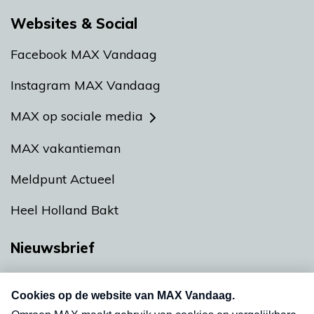
Websites & Social
Facebook MAX Vandaag
Instagram MAX Vandaag
MAX op sociale media
MAX vakantieman
Meldpunt Actueel
Heel Holland Bakt
Nieuwsbrief
Neem hier een gratis abonnement op onze
nieuwsbrief. Elke vrijdag- en dinsdagochtend in
uw mailbox.