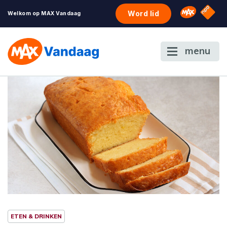
NPO S
Omroep 
Word lid
Welkom op MAX Vandaag
menu
ETEN & DRINKEN