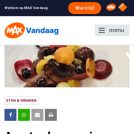
NPO S
Omroep 
Word lid
Welkom op MAX Vandaag
menu
ETEN & DRINKEN