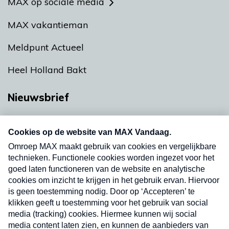
MAX op sociale media
MAX vakantieman
Meldpunt Actueel
Heel Holland Bakt
Nieuwsbrief
Neem hier een gratis abonnement op onze
nieuwsbrief. Elke vrijdag- en dinsdagochtend in
uw mailbox.
Verzend