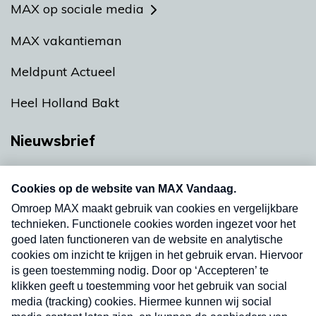
MAX op sociale media
MAX vakantieman
Meldpunt Actueel
Heel Holland Bakt
Nieuwsbrief
Neem hier een gratis abonnement op onze
nieuwsbrief. Elke vrijdag- en dinsdagochtend in
uw mailbox.
Verzend