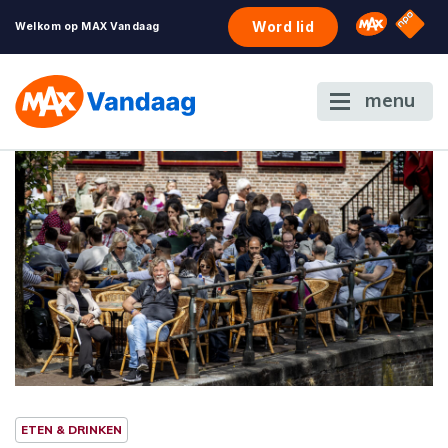
NPO S
Omroep 
Word lid
Welkom op MAX Vandaag
menu
ETEN & DRINKEN