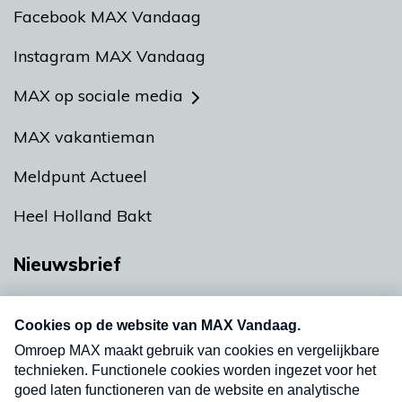
Facebook MAX Vandaag
Instagram MAX Vandaag
MAX op sociale media
MAX vakantieman
Meldpunt Actueel
Heel Holland Bakt
Nieuwsbrief
Neem hier een gratis abonnement op onze
nieuwsbrief. Elke vrijdag- en dinsdagochtend in
uw mailbox.
Verzend