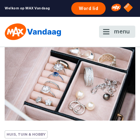
NPO S
Omroep 
Word lid
Welkom op MAX Vandaag
menu
HUIS, TUIN & HOBBY