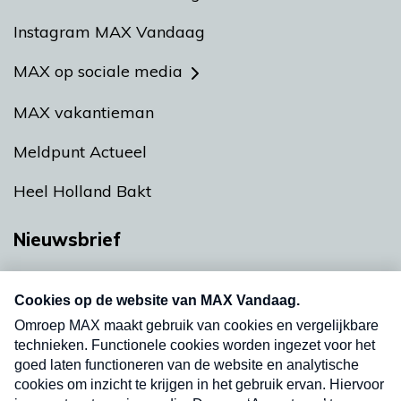
Instagram MAX Vandaag
MAX op sociale media
MAX vakantieman
Meldpunt Actueel
Heel Holland Bakt
Nieuwsbrief
Neem hier een gratis abonnement op onze
nieuwsbrief. Elke vrijdag- en dinsdagochtend in
uw mailbox.
Verzend