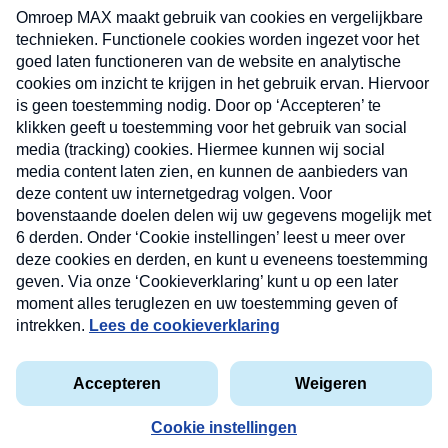
uw mailbox.
Verzend
Nieuwsbrief
Neem hier een gratis abonnement op onze
nieuwsbrief. Elke vrijdag- en dinsdagochtend in uw
mailbox.
Contact
Algemene voorwaarden
Privacyverklaring
Cookieverklaring
Kwetsbaarheid melden
privacyverklaring
Copyright © 2026 MAX Vandaag -
Omroep MAX