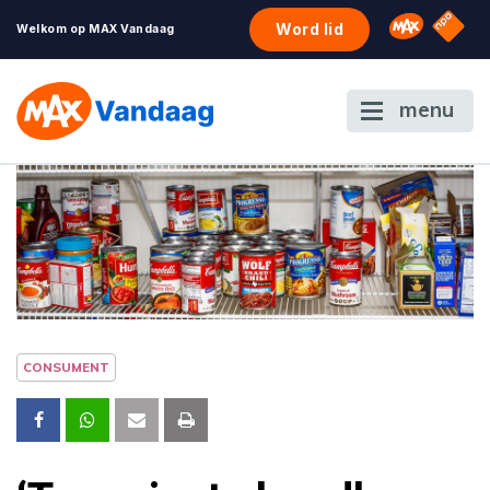
NPO S
Omroep 
Word lid
Welkom op MAX Vandaag
menu
CONSUMENT