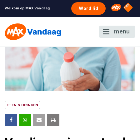
NPO S
Omroep 
Word lid
Welkom op MAX Vandaag
menu
ETEN & DRINKEN