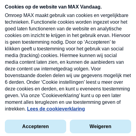
nieuwsbrief. Elke vrijdag- en dinsdagochtend in
uw mailbox.
Verzend
Nieuwsbrief
Neem hier een gratis abonnement op onze
nieuwsbrief. Elke vrijdag- en dinsdagochtend in uw
mailbox.
Contact
Algemene voorwaarden
Privacyverklaring
Cookieverklaring
Kwetsbaarheid melden
privacyverklaring