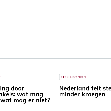
T
ETEN & DRINKEN
ding door
Nederland telt st
kels: wat mag
minder kroegen
 wat mag er niet?