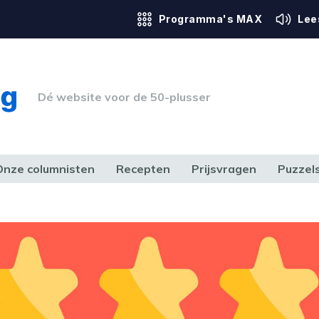
Programma's MAX
Lee
Dé website voor de 50-plusser
Onze columnisten
Recepten
Prijsvragen
Puzzel
ERK & RECHT
GEZONDHEID & SPORT
HUIS, TUIN & HOBBY
MEDIA & 