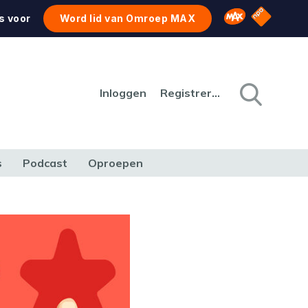
NPO Star
Omroep MAX
s voor
Word lid van Omroep MAX
Inloggen
Registreren
s
Podcast
Oproepen
CULTUUR
NATUUR & MILIEU
REIZEN & VERKEER