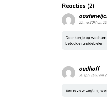
Reacties (2)
oosterwijc
22 mei 2017 om 20:
Daar kon je op wachten.
betaalde randdebielen
oudhoff
30 april 2018 om 2
Een review zegt mij wein