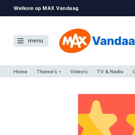
Welkom op MAX Vandaag
menu
Home
Thema’s
Video’s
TV & Radio
CONSUMENT
ETEN & DRINKEN
FAMILIE & RELATIE
GELD, W
TERUG NAAR TOEN