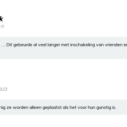
k
11
 …. Dit gebeurde al veel langer met inschakeling van vrienden
3:23
ig ze worden alleen geplaatst als het voor hun gunstig is.