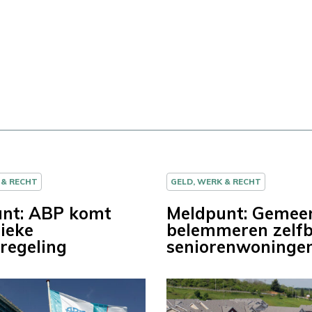
 & RECHT
GELD, WERK & RECHT
nt: ABP komt
Meldpunt: Gemee
ieke
belemmeren zelf
regeling
seniorenwoninge