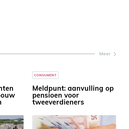
Meer
CONSUMENT
nten
Meldpunt: aanvulling op
bouw
pensioen voor
n
tweeverdieners