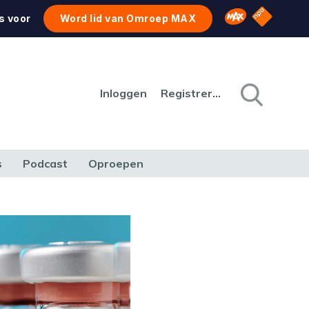
NPO Star
Omroep MAX
s voor
Word lid van Omroep MAX
Inloggen
Registreren
s
Podcast
Oproepen
CULTUUR
NATUUR & MILIEU
REIZEN & VERKEER