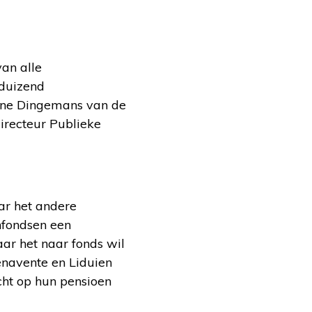
an alle
dduizend
Irene Dingemans van de
irecteur Publieke
ar het andere
nfondsen een
r het naar fonds wil
enavente en Liduien
cht op hun pensioen