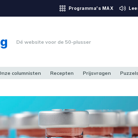
Programma's MAX
Lee
Dé website voor de 50-plusser
Onze columnisten
Recepten
Prijsvragen
Puzzel
ERK & RECHT
GEZONDHEID & SPORT
HUIS, TUIN & HOBBY
MEDIA & 