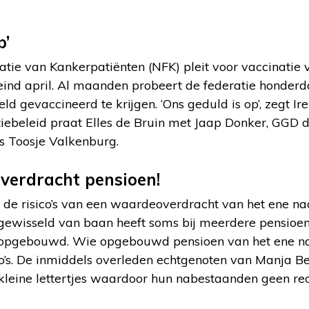
p’
tie van Kankerpatiënten (NFK) pleit voor vaccinatie v
eind april. Al maanden probeert de federatie honder
ld gevaccineerd te krijgen. ‘Ons geduld is op’, zegt 
tiebeleid praat Elles de Bruin met Jaap Donker, GGD d
s Toosje Valkenburg.
verdracht pensioen!
 de risico’s van een waardeoverdracht van het ene na
 gewisseld van baan heeft soms bij meerdere pensioe
opgebouwd. Wie opgebouwd pensioen van het ene naa
co’s. De inmiddels overleden echtgenoten van Manja B
 kleine lettertjes waardoor hun nabestaanden geen re