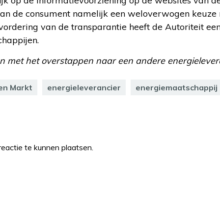
ijk op de informatievoorziening op de websites van de
e kan de consument namelijk een weloverwogen keuze
evordering van de transparantie heeft de Autoriteit ee
happijen.
n met het overstappen naar een andere energielever
en Markt
energieleverancier
energiemaatschappij
eactie te kunnen plaatsen.