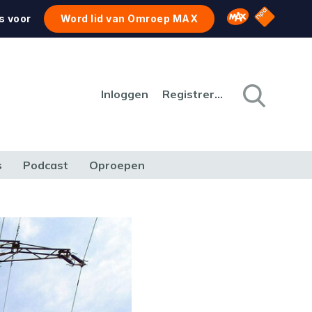
NPO Star
Omroep MAX
s voor
Word lid van Omroep MAX
Inloggen
Registreren
s
Podcast
Oproepen
CULTUUR
NATUUR & MILIEU
REIZEN & VERKEER