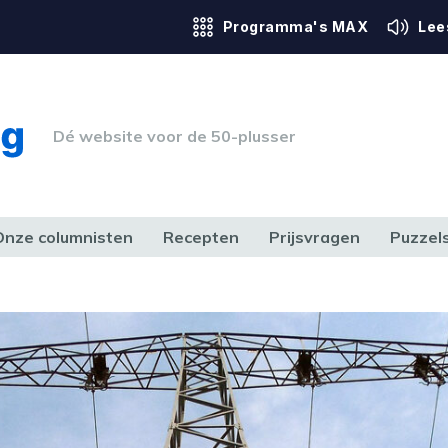
Programma's MAX
Lee
Dé website voor de 50-plusser
Onze columnisten
Recepten
Prijsvragen
Puzzel
ERK & RECHT
GEZONDHEID & SPORT
HUIS, TUIN & HOBBY
MEDIA & 