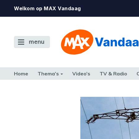
Welkom op MAX Vandaag
menu
Home
Thema’s
Video’s
TV & Radio
CONSUMENT
ETEN & DRINKEN
FAMILIE & RELATIE
GELD, W
TERUG NAAR TOEN