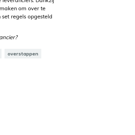
 leveranciers. Dankzij
 maken om over te
n set regels opgesteld
ancier?
overstappen