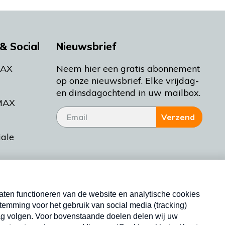
& Social
Nieuwsbrief
MAX
Neem hier een gratis abonnement
op onze nieuwsbrief. Elke vrijdag-
en dinsdagochtend in uw mailbox.
MAX
Verzend
iale
tieman
ctueel
Nieuwsbrief
d Bakt
Neem hier een gratis abonnement op onze