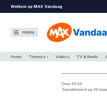
Welkom op MAX Vandaag
menu
Home
Thema’s
Video’s
TV & Radio
CONSUMENT
ETEN & DRINKEN
FAMILIE & RELATIE
GELD, W
TERUG NAAR TOEN
Duur 05:30
Gepubliceerd op 30 maa