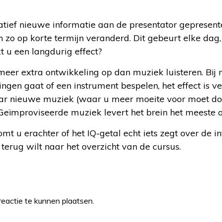
elatief nieuwe informatie aan de presentator geprese
 zo op korte termijn veranderd. Dit gebeurt elke dag,
t u een langdurig effect?
eer extra ontwikkeling op dan muziek luisteren. Bi
zingen gaat of een instrument bespelen, het effect is v
ar nieuwe muziek (waar u meer moeite voor moet doe
eïmproviseerde muziek levert het brein het meeste o
mt u erachter of het IQ-getal echt iets zegt over de in
 terug wilt naar het overzicht van de cursus.
eactie te kunnen plaatsen.