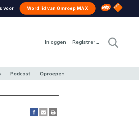
NPO Star
Omroep MAX
s voor
Word lid van Omroep MAX
Inloggen
Registreren
s
Podcast
Oproepen
CULTUUR
NATUUR & MILIEU
REIZEN & VERKEER