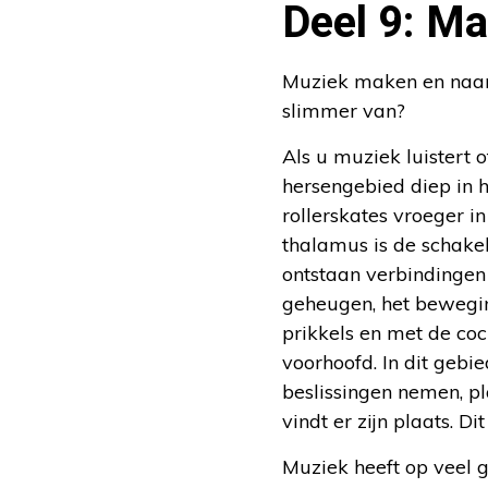
Deel 9: M
Muziek maken en naar m
slimmer van?
Als u muziek luistert o
hersengebied diep in 
rollerskates vroeger i
thalamus is de schake
ontstaan verbindingen 
geheugen, het bewegin
prikkels en met de coc
voorhoofd. In dit gebi
beslissingen nemen, p
vindt er zijn plaats. D
Muziek heeft op veel 