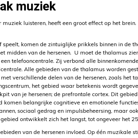
aak muziek
uziek luisteren, heeft een groot effect op het brein
f speelt, komen de zintuiglijke prikkels binnen in de 
het midden van de hersenen. U moet de thalamus zien
n een telefooncentrale. Zij verbond alle binnenkomende
lcentrale. Alle gebieden van de thalamus worden ges
met verschillende delen van de hersenen, zoals het t
gscentrum, het gebied waar betekenis wordt gegeven
kpit van je hersenen; de prefrontale cortex. Dit gebied
ed komen belangrijke cognitieve en emotionele functi
lannen, sociaal gedrag en impulsbeheersing, maar o
it gebied ontwikkelt zich het langst, tot ongeveer het 2
gebieden van de hersenen invloed. Op één muzikale s