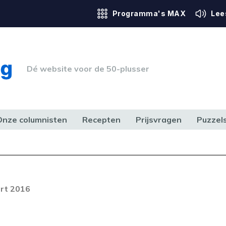
Programma's MAX
Lee
Dé website voor de 50-plusser
Onze columnisten
Recepten
Prijsvragen
Puzzel
ERK & RECHT
GEZONDHEID & SPORT
HUIS, TUIN & HOBBY
MEDIA & 
rt 2016