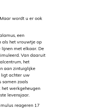
. Maar wordt u er ook
thalamus, een
 als het vrouwtje op
 lijnen met elkaar. De
timuleerd. Van daaruit
aalcentrum, het
 aan zintuiglijke
 ligt achter uw
es samen zoals
ok het werkgeheugen
5ste levensjaar.
timulus reageren 17