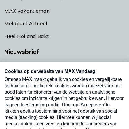
MAX vakantieman
Meldpunt Actueel
Heel Holland Bakt
Nieuwsbrief
Neem hier een gratis abonnement op onze
nieuwsbrief. Elke vrijdag- en dinsdagochtend in
uw mailbox.
Verzend