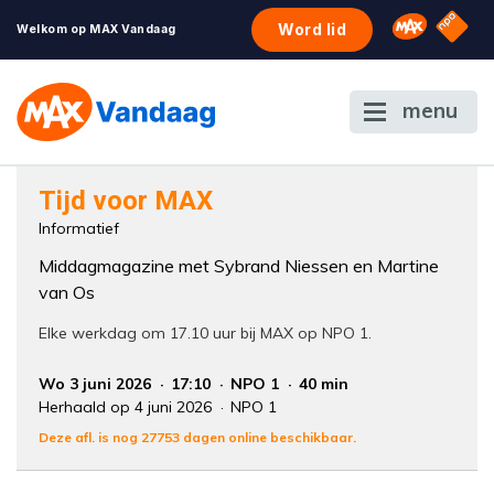
NPO S
Omroep 
Word lid
Welkom op MAX Vandaag
menu
Foutcode 6001
Tijd voor MAX
Er is een licentie-fout opgetreden. Als het
Informatief
probleem zich blijft voordoen, neem dan
Middagmagazine met Sybrand Niessen en Martine
contact op met onze klantenservice.
van Os
Elke werkdag om 17.10 uur bij MAX op NPO 1.
Wo 3 juni 2026
17:10
NPO 1
40 min
Herhaald op 4 juni 2026
NPO 1
Deze afl. is nog 27753 dagen online beschikbaar.