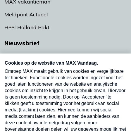
MAX vakantieman
Meldpunt Actueel
Heel Holland Bakt
Nieuwsbrief
Neem hier een gratis abonnement op onze
nieuwsbrief. Elke vrijdag- en dinsdagochtend in
uw mailbox.
Verzend