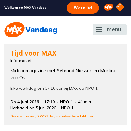
NPO S
Omroep 
Word lid
Welkom op MAX Vandaag
menu
Foutcode 6001
Tijd voor MAX
Er is een licentie-fout opgetreden. Als het
Informatief
probleem zich blijft voordoen, neem dan
Middagmagazine met Sybrand Niessen en Martine
contact op met onze klantenservice.
van Os
Elke werkdag om 17.10 uur bij MAX op NPO 1.
Do 4 juni 2026
17:10
NPO 1
41 min
Herhaald op 5 juni 2026
NPO 1
Deze afl. is nog 27753 dagen online beschikbaar.