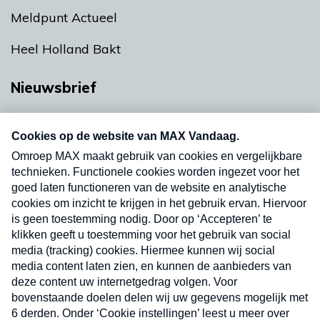
Meldpunt Actueel
Heel Holland Bakt
Nieuwsbrief
Neem hier een gratis abonnement op onze
nieuwsbrief. Elke vrijdag- en dinsdagochtend in
uw mailbox.
Verzend