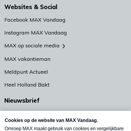
Websites & Social
Facebook MAX Vandaag
Instagram MAX Vandaag
MAX op sociale media
MAX vakantieman
Meldpunt Actueel
Heel Holland Bakt
Nieuwsbrief
Neem hier een gratis abonnement op onze
nieuwsbrief. Elke vrijdag- en dinsdagochtend in
uw mailbox.