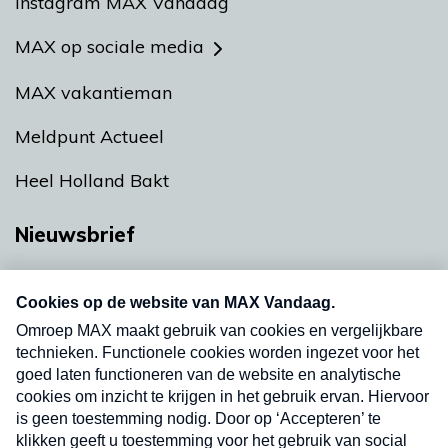
Instagram MAX Vandaag
MAX op sociale media
MAX vakantieman
Meldpunt Actueel
Heel Holland Bakt
Nieuwsbrief
Neem hier een gratis abonnement op onze
nieuwsbrief. Elke vrijdag- en dinsdagochtend in
uw mailbox.
Verzend