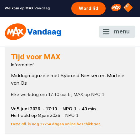
NPO S
Omroep 
Word lid
Welkom op MAX Vandaag
menu
Foutcode 6001
Tijd voor MAX
Er is een licentie-fout opgetreden. Als het
Informatief
probleem zich blijft voordoen, neem dan
Middagmagazine met Sybrand Niessen en Martine
contact op met onze klantenservice.
van Os
Elke werkdag om 17.10 uur bij MAX op NPO 1.
Vr 5 juni 2026
17:10
NPO 1
40 min
Herhaald op 8 juni 2026
NPO 1
Deze afl. is nog 27754 dagen online beschikbaar.