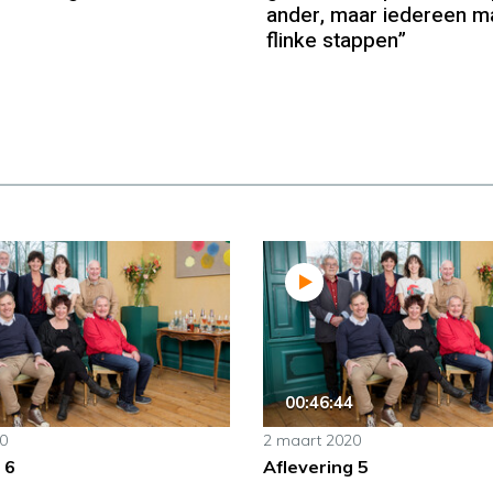
ander, maar iedereen m
flinke stappen”
00:46:44
0
2 maart 2020
 6
Aflevering 5