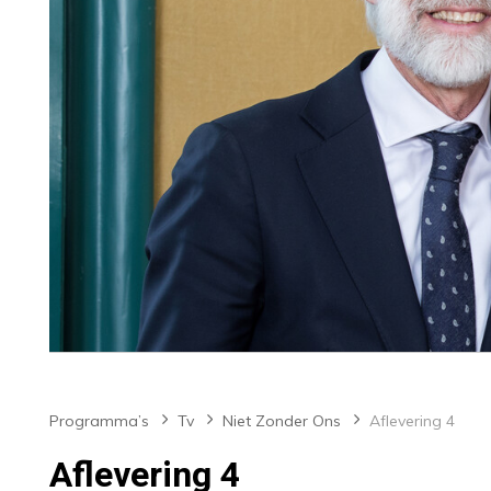
Programma’s
Tv
Niet Zonder Ons
Aflevering 4
Aflevering 4