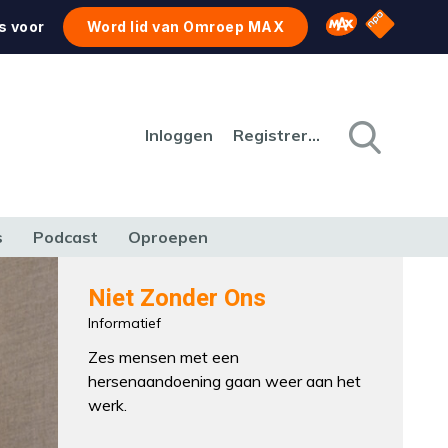
NPO Star
Omroep MAX
s voor
Word lid van Omroep MAX
Inloggen
Registreren
s
Podcast
Oproepen
CULTUUR
NATUUR & MILIEU
REIZEN & VERKEER
Niet Zonder Ons
Informatief
Zes mensen met een
hersenaandoening gaan weer aan het
werk.