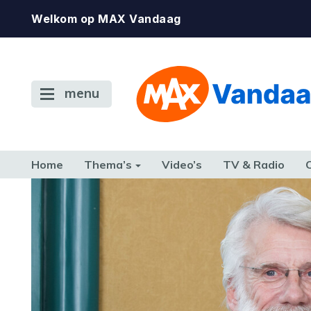
Welkom op MAX Vandaag
menu
Home
Thema’s
Video’s
TV & Radio
CONSUMENT
ETEN & DRINKEN
FAMILIE & RELATIE
GELD, W
TERUG NAAR TOEN