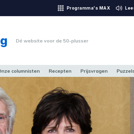
Programma's MAX
Lee
Dé website voor de 50-plusser
Onze columnisten
Recepten
Prijsvragen
Puzzel
ERK & RECHT
GEZONDHEID & SPORT
HUIS, TUIN & HOBBY
MEDIA & 