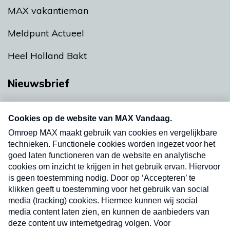
MAX vakantieman
Meldpunt Actueel
Heel Holland Bakt
Nieuwsbrief
Neem hier een gratis abonnement op onze
nieuwsbrief. Elke vrijdag- en dinsdagochtend in
uw mailbox.
Verzend