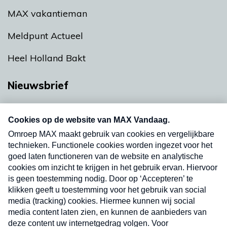
MAX vakantieman
Meldpunt Actueel
Heel Holland Bakt
Nieuwsbrief
Neem hier een gratis abonnement op onze
nieuwsbrief. Elke vrijdag- en dinsdagochtend in
uw mailbox.
Verzend