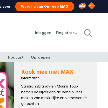
NPO Star
Omroep MAX
s voor
Word lid van Omroep MAX
Inloggen
Registreren
s
Podcast
Oproepen
CULTUUR
NATUUR & MILIEU
REIZEN & VERKEER
Kook mee met MAX
Informatief
Sandra Ysbrandy en Mounir Toub
nemen de kijker aan de hand bij het
maken van makkelijke en verrassende
gerechten.