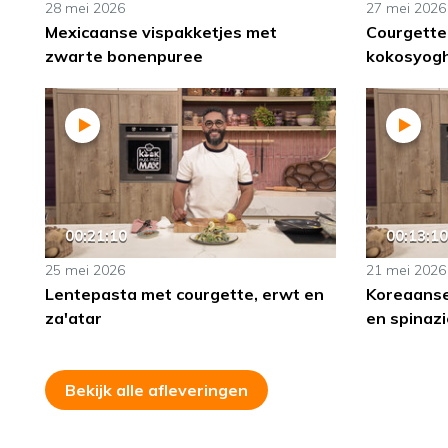
28 mei 2026
27 mei 2026
Mexicaanse vispakketjes met
Courgette
zwarte bonenpuree
kokosyog
00:21:10
00:13:10
25 mei 2026
21 mei 2026
Lentepasta met courgette, erwt en
Koreaanse
za'atar
en spinaz
Bekijk alle afleveringen