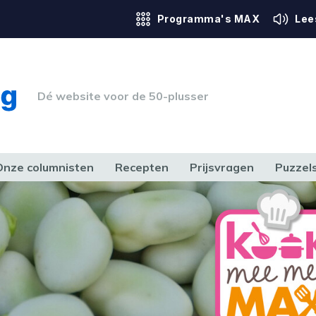
Programma's MAX
Lee
Dé website voor de 50-plusser
Onze columnisten
Recepten
Prijsvragen
Puzzel
ERK & RECHT
GEZONDHEID & SPORT
HUIS, TUIN & HOBBY
MEDIA & 