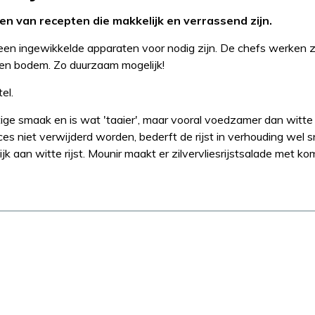
n van recepten die makkelijk en verrassend zijn.
 geen ingewikkelde apparaten voor nodig zijn. De chefs werken 
gen bodem. Zo duurzaam mogelijk!
el.
chtige smaak en is wat 'taaier', maar vooral voedzamer dan witte r
s niet verwijderd worden, bederft de rijst in verhouding wel s
lijk aan witte rijst. Mounir maakt er zilvervliesrijstsalade met k