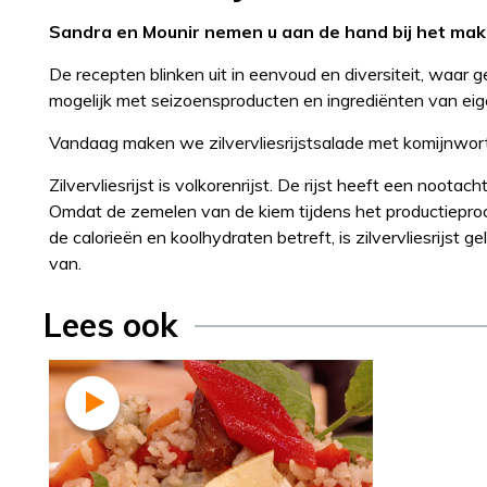
Sandra en Mounir nemen u aan de hand bij het make
De recepten blinken uit in eenvoud en diversiteit, waar
mogelijk met seizoensproducten en ingrediënten van ei
Vandaag maken we zilvervliesrijstsalade met komijnwort
Zilvervliesrijst is volkorenrijst. De rijst heeft een noota
Omdat de zemelen van de kiem tijdens het productieproce
de calorieën en koolhydraten betreft, is zilvervliesrijst ge
van.
Lees ook
Recept
Mounir Toub