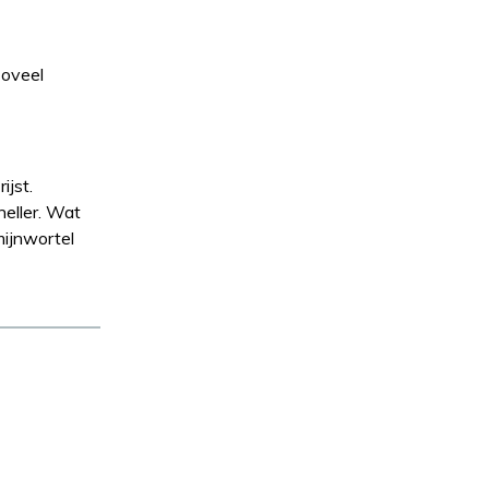
zoveel
ijst.
neller. Wat
omijnwortel