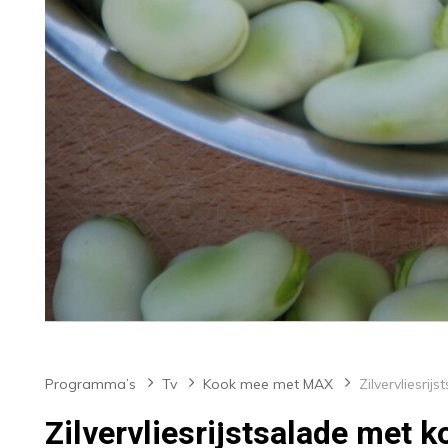
Programma’s
Tv
Kook mee met MAX
Zilvervliesrijstsalade met 