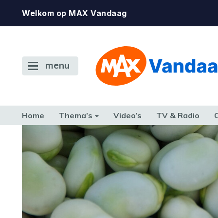
Welkom op MAX Vandaag
menu
Home
Thema’s
Video’s
TV & Radio
CONSUMENT
ETEN & DRINKEN
FAMILIE & RELATIE
GELD, W
TERUG NAAR TOEN