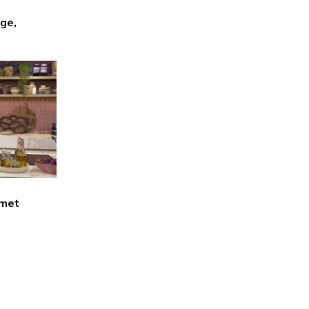
ge,
 met