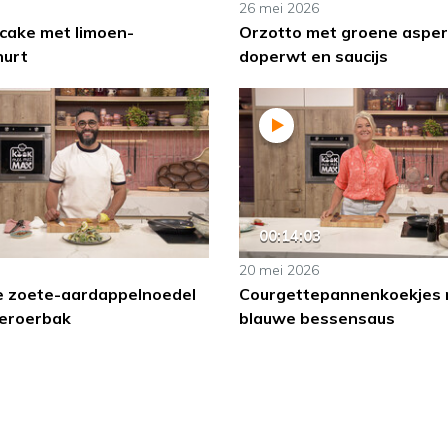
26 mei 2026
cake met limoen-
Orzotto met groene asper
hurt
doperwt en saucijs
00:14:03
20 mei 2026
 zoete-aardappelnoedel
Courgettepannenkoekjes
ieroerbak
blauwe bessensaus