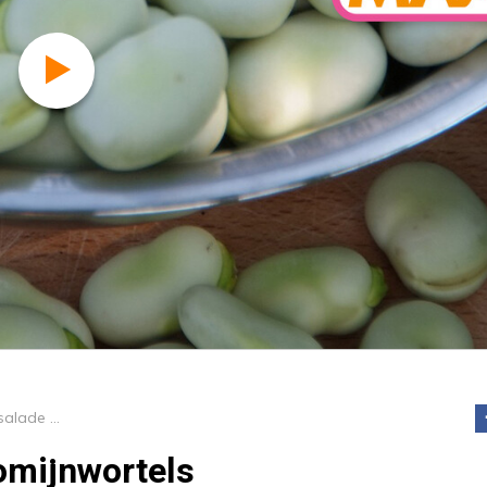
Zilvervliesrijstsalade met komijnwortels
komijnwortels