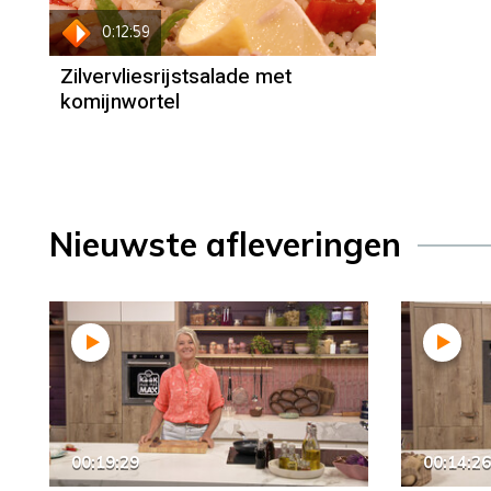
0:12:59
Zilvervliesrijstsalade met
komijnwortel
Nieuwste afleveringen
00:19:29
00:14:26