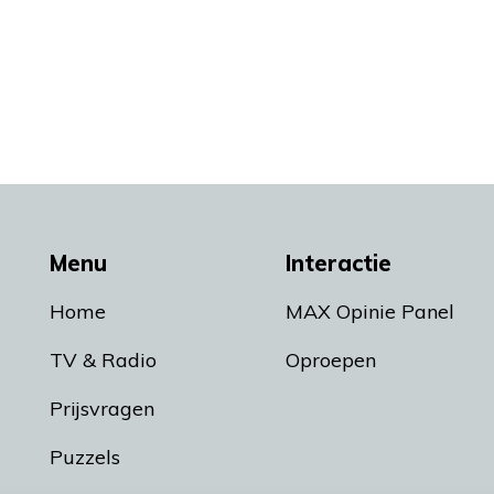
Menu
Interactie
Home
MAX Opinie Panel
TV & Radio
Oproepen
Prijsvragen
Puzzels