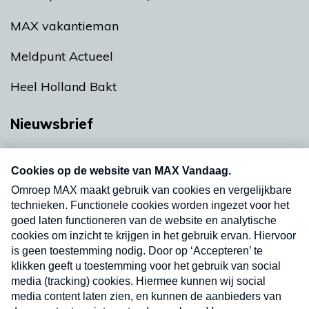
MAX vakantieman
Meldpunt Actueel
Heel Holland Bakt
Nieuwsbrief
Neem hier een gratis abonnement op onze
nieuwsbrief. Elke vrijdag- en dinsdagochtend in
uw mailbox.
Verzend