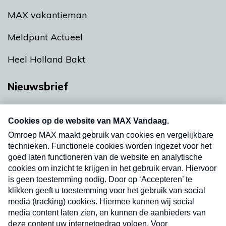
MAX vakantieman
Meldpunt Actueel
Heel Holland Bakt
Nieuwsbrief
Neem hier een gratis abonnement op onze
nieuwsbrief. Elke vrijdag- en dinsdagochtend in
uw mailbox.
Verzend