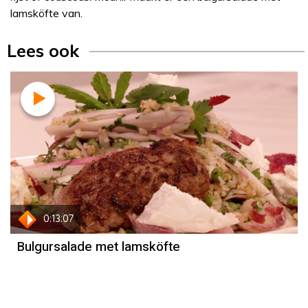
lamsköfte van.
Lees ook
Recept
Mounir Toub
0:13:07
Bulgursalade met lamsköfte