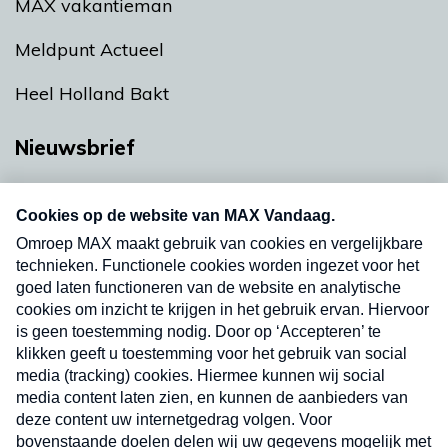
MAX vakantieman
Meldpunt Actueel
Heel Holland Bakt
Nieuwsbrief
Neem hier een gratis abonnement op onze
nieuwsbrief. Elke vrijdag- en dinsdagochtend in
uw mailbox.
Verzend