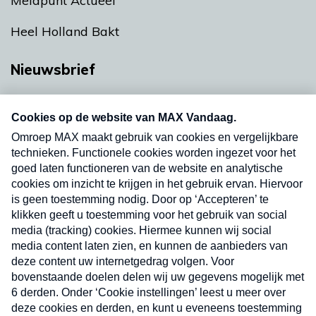
Meldpunt Actueel
Heel Holland Bakt
Nieuwsbrief
Neem hier een gratis abonnement op onze
nieuwsbrief. Elke vrijdag- en dinsdagochtend in
uw mailbox.
Verzend
Nieuwsbrief