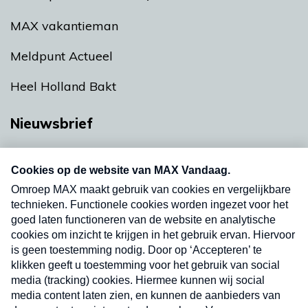
MAX vakantieman
Meldpunt Actueel
Heel Holland Bakt
Nieuwsbrief
Neem hier een gratis abonnement op onze
nieuwsbrief. Elke vrijdag- en dinsdagochtend in
uw mailbox.
Verzend