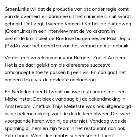
GroenLinks wil dat de productie van xtc onder regie komt
van de overheid, en daarmee uit het criminele circuit wordt
gehaald. Dat zegt Tweede Kamerlid Kathalijne Buitenweg
(GroenLinks) in een interview met de Volkskrant. In
diezelfde krant pleit de Bredase burgemeester Paul Depla
(PvdA) voor het opheffen van het verbod op xtc-gebruik.
Verder: een wereldprimeur voor Burgers' Zoo in Arnhem.
Het is ze daar gelukt om als allereerste succesvol
anticonceptie toe te passen bij een vis. En dan gaat het
om een flinke vis: de gevlekte adelaarsrog.
En Nederland heeft twaalf nieuwe restaurants met een
Michelinster. Dat bleek vandaag bij de bekendmaking in
Amsterdam. Chefkok Thijs Meliefste was ook uitgenodigd
bij de bekendmaking, voor de derde keer alweer. De twee
voorgaande keren won hij de ster niet. Vandaag was de
spanning bij hem en zijn team in het restaurant dan ook
extra hoog. Want drie maal is scheepsrecht, toch?