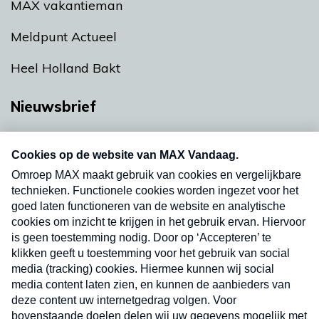
MAX vakantieman
Meldpunt Actueel
Heel Holland Bakt
Nieuwsbrief
Neem hier een gratis abonnement op onze
nieuwsbrief. Elke vrijdag- en dinsdagochtend in
uw mailbox.
Verzend