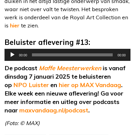
duiken in het altijd lastige onderwerp van smaak,
waar niet over valt te twisten. Het besproken
werk is onderdeel van de Royal Art Collection en
is
hier
te zien.
Beluister aflevering #13:
Audiospeler
00:00
00:00
De podcast
Maffe Meesterwerken
is vanaf
dinsdag 7 januari 2025 te beluisteren
op
NPO Luister
en
hier op MAX Vandaag
.
Elke week een nieuwe aflevering! Ga voor
meer informatie en uitleg over podcasts
naar
maxvandaag.nl/podcast
.
(Foto: © MAX)