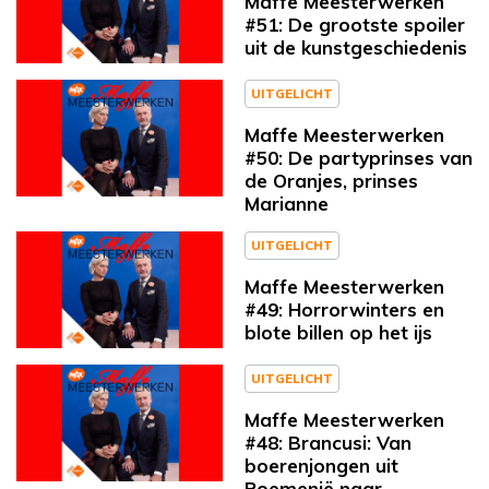
Maffe Meesterwerken
#51: De grootste spoiler
uit de kunstgeschiedenis
UITGELICHT
Maffe Meesterwerken
#50: De partyprinses van
de Oranjes, prinses
Marianne
UITGELICHT
Maffe Meesterwerken
#49: Horrorwinters en
blote billen op het ijs
UITGELICHT
Maffe Meesterwerken
#48: Brancusi: Van
boerenjongen uit
Roemenië naar