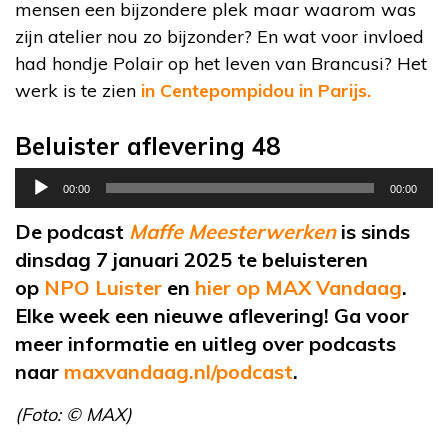
mensen een bijzondere plek maar waarom was
zijn atelier nou zo bijzonder? En wat voor invloed
had hondje Polair op het leven van Brancusi? Het
werk is te zien
in Centepompidou in Parijs.
Beluister aflevering 48
Audiospeler
00:00
00:00
De podcast
Maffe Meesterwerken
is sinds
dinsdag 7 januari 2025 te beluisteren
op
NPO Luister
en
hier op MAX Vandaag
.
Elke week een nieuwe aflevering! Ga voor
meer informatie en uitleg over podcasts
naar
maxvandaag.nl/podcast
.
(Foto: © MAX)