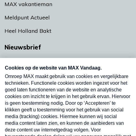
MAX vakantieman
Meldpunt Actueel
Heel Holland Bakt
Nieuwsbrief
Neem hier een gratis abonnement op onze
nieuwsbrief. Elke vrijdag- en dinsdagochtend in
uw mailbox.
Verzend