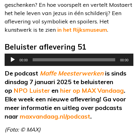
geschenken? En hoe voorspelt en vertelt Mostaert
het hele leven van Jezus in één schilderij? Een
aflevering vol symboliek en spoilers. Het
kunstwerk is te zien
in het Rijksmuseum
.
Beluister aflevering 51
Audiospeler
00:00
00:00
De podcast
Maffe Meesterwerken
is sinds
dinsdag 7 januari 2025 te beluisteren
op
NPO Luister
en
hier op MAX Vandaag
.
Elke week een nieuwe aflevering! Ga voor
meer informatie en uitleg over podcasts
naar
maxvandaag.nl/podcast
.
(Foto: © MAX)