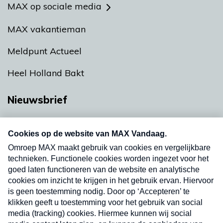
MAX op sociale media
MAX vakantieman
Meldpunt Actueel
Heel Holland Bakt
Nieuwsbrief
Neem hier een gratis abonnement op onze
nieuwsbrief. Elke vrijdag- en dinsdagochtend in
uw mailbox.
Verzend