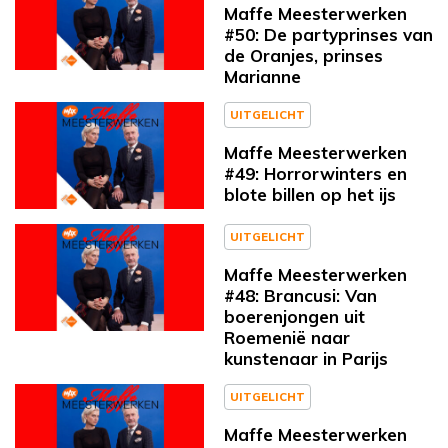
Maffe Meesterwerken
#50: De partyprinses van
de Oranjes, prinses
Marianne
UITGELICHT
Maffe Meesterwerken
#49: Horrorwinters en
blote billen op het ijs
UITGELICHT
Maffe Meesterwerken
#48: Brancusi: Van
boerenjongen uit
Roemenië naar
kunstenaar in Parijs
UITGELICHT
Maffe Meesterwerken