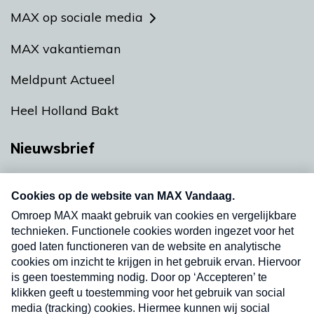
MAX op sociale media
MAX vakantieman
Meldpunt Actueel
Heel Holland Bakt
Nieuwsbrief
Neem hier een gratis abonnement op onze
nieuwsbrief. Elke vrijdag- en dinsdagochtend in
uw mailbox.
Verzend