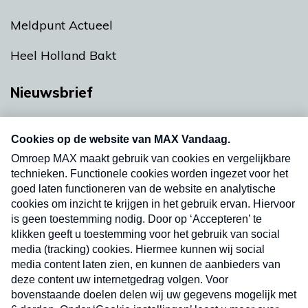
Meldpunt Actueel
Heel Holland Bakt
Nieuwsbrief
Neem hier een gratis abonnement op onze
nieuwsbrief. Elke vrijdag- en dinsdagochtend in
uw mailbox.
Verzend