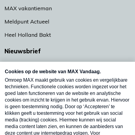
MAX vakantieman
Meldpunt Actueel
Heel Holland Bakt
Nieuwsbrief
Neem hier een gratis abonnement op onze
nieuwsbrief. Elke vrijdag- en dinsdagochtend in
uw mailbox.
Verzend