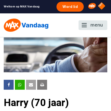
NPO S
Omroep 
Word lid
Welkom op MAX Vandaag
menu
Harry (70 jaar)