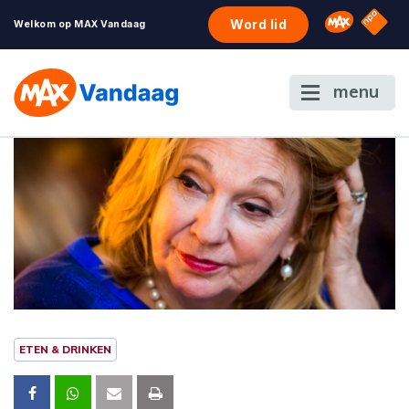
NPO S
Omroep 
Word lid
Welkom op MAX Vandaag
menu
ETEN & DRINKEN