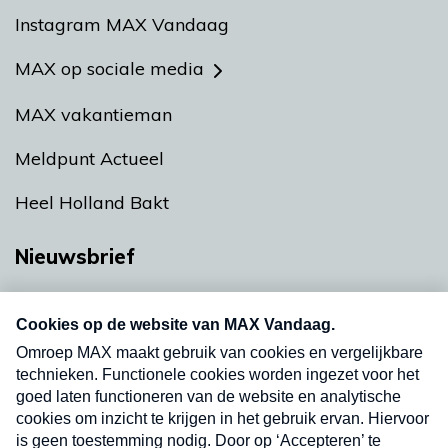
Instagram MAX Vandaag
MAX op sociale media
MAX vakantieman
Meldpunt Actueel
Heel Holland Bakt
Nieuwsbrief
Neem hier een gratis abonnement op onze
nieuwsbrief. Elke vrijdag- en dinsdagochtend in
uw mailbox.
Verzend