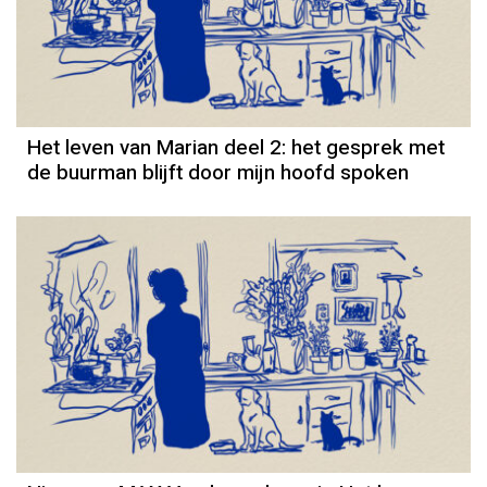
Column
Het leven van Marian deel 2: het gesprek met
de buurman blijft door mijn hoofd spoken
Column