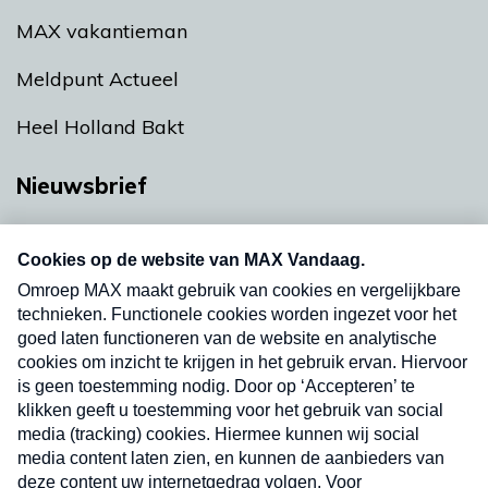
MAX vakantieman
Meldpunt Actueel
Heel Holland Bakt
Nieuwsbrief
Neem hier een gratis abonnement op onze
nieuwsbrief. Elke vrijdag- en dinsdagochtend in
uw mailbox.
Verzend