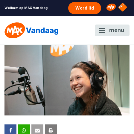
NPO S
Omroep 
Word lid
Welkom op MAX Vandaag
menu