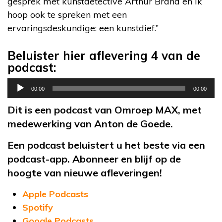
gesprek met kunstdetective Arthur Brand en ik
hoop ook te spreken met een
ervaringsdeskundige: een kunstdief.”
Beluister hier aflevering 4 van de
podcast:
Audiospeler
00:00
00:00
Dit is een podcast van Omroep MAX, met
medewerking van Anton de Goede.
Een podcast beluistert u het beste via een
podcast-app. Abonneer en blijf op de
hoogte van nieuwe afleveringen!
Apple Podcasts
Spotify
Google Podcasts