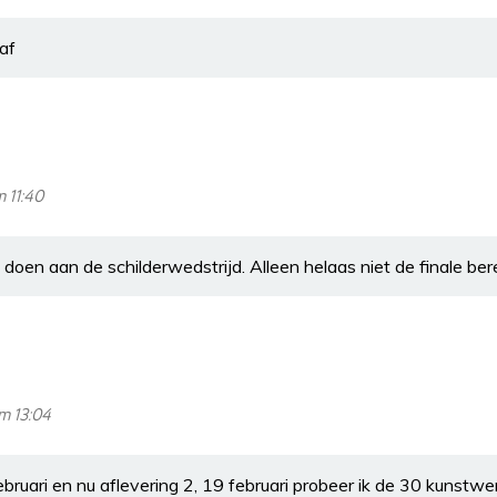
af
m 11:40
oen aan de schilderwedstrijd. Alleen helaas niet de finale bere
om 13:04
ebruari en nu aflevering 2, 19 februari probeer ik de 30 kunstwe