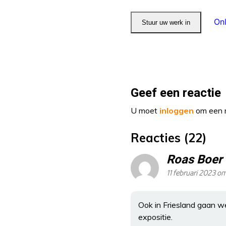
Geef een reactie
U moet
inloggen
om een r
Reacties (22)
Roas Boer
11 februari 2023 o
Ook in Friesland gaan w
expositie.