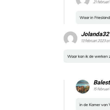
21 februar
Waar in Frieslan
Jolanda32
13 februari 2023 o
Waar kan ik de werken zi
Balest
15 februar
in de Kamer van V