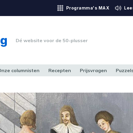
Programma's MAX
Lee
Dé website voor de 50-plusser
Onze columnisten
Recepten
Prijsvragen
Puzzel
ERK & RECHT
GEZONDHEID & SPORT
HUIS, TUIN & HOBBY
MEDIA & 