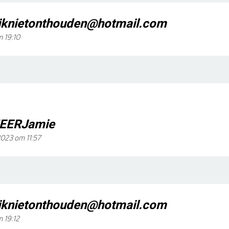
iknietonthouden@hotmail.com
m 19:10
EERJamie
023 om 11:57
iknietonthouden@hotmail.com
m 19:12