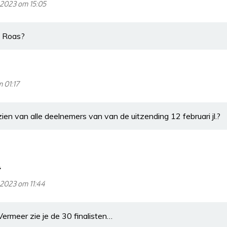
i 2023 om 15:05
d Roas?
m 01:17
en van alle deelnemers van van de uitzending 12 februari jl.?
i 2023 om 11:44
ermeer zie je de 30 finalisten…