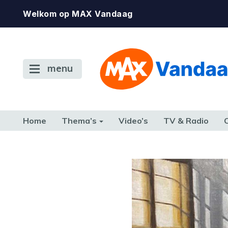
Welkom op MAX Vandaag
menu
Home
Thema’s
Video’s
TV & Radio
CONSUMENT
ETEN & DRINKEN
FAMILIE & RELATIE
GELD, W
TERUG NAAR TOEN