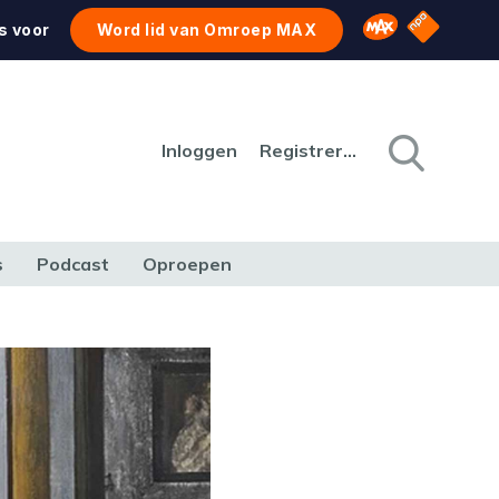
NPO Star
Omroep MAX
s voor
Word lid van Omroep MAX
Inloggen
Registreren
s
Podcast
Oproepen
CULTUUR
NATUUR & MILIEU
REIZEN & VERKEER