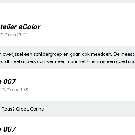
telier eColor
i 2023 om 19:30
in overijssel een schildergroep en gaan ook meedoen. De mees
wordt heel anders dan Vermeer, maar het thema is een goed uit
e 007
i 2023 om 11:38
d Roas? Groet, Corine
e 007