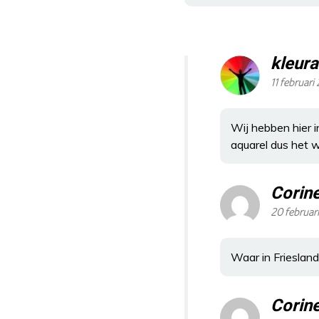
kleura
11 februar
Wij hebben hier 
aquarel dus het 
Corin
20 februar
Waar in Frieslan
Corin