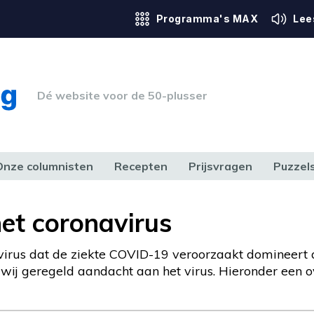
Programma's MAX
Lee
Dé website voor de 50-plusser
Onze columnisten
Recepten
Prijsvragen
Puzzel
ERK & RECHT
GEZONDHEID & SPORT
HUIS, TUIN & HOBBY
MEDIA & 
het coronavirus
irus dat de ziekte COVID-19 veroorzaakt domineert a
ij geregeld aandacht aan het virus. Hieronder een ove