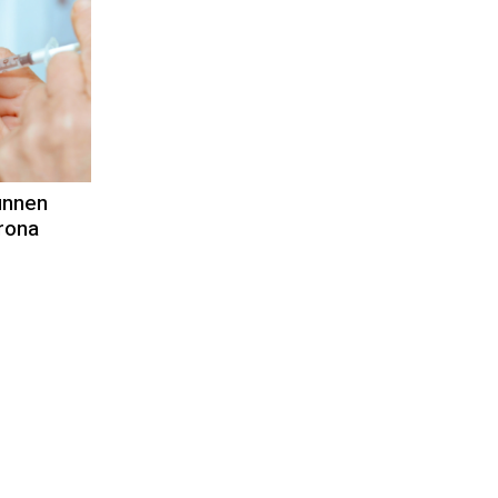
unnen
rona