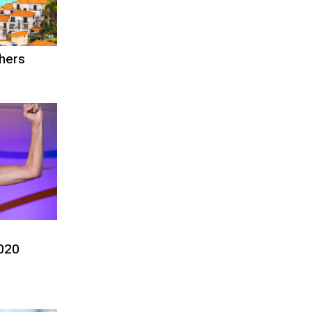
hers
2020