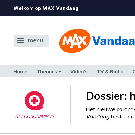
Welkom op MAX Vandaag
menu
Home
Thema’s
Video’s
TV & Radio
CONSUMENT
ETEN & DRINKEN
FAMILIE & RELATIE
GELD, W
Dossier: 
TERUG NAAR TOEN
Het nieuwe coronav
Vandaag
besteden w
HET CORONAVIRUS