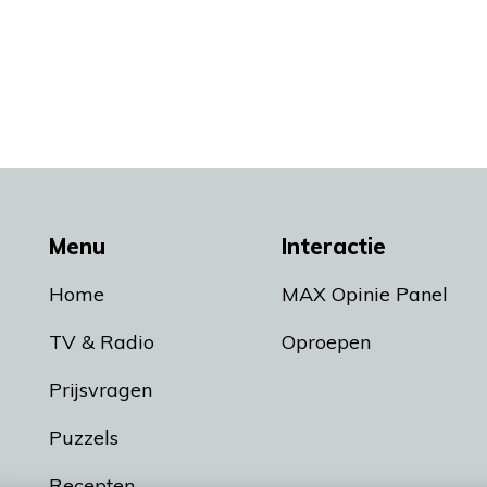
Menu
Interactie
Home
MAX Opinie Panel
TV & Radio
Oproepen
Prijsvragen
Puzzels
Recepten