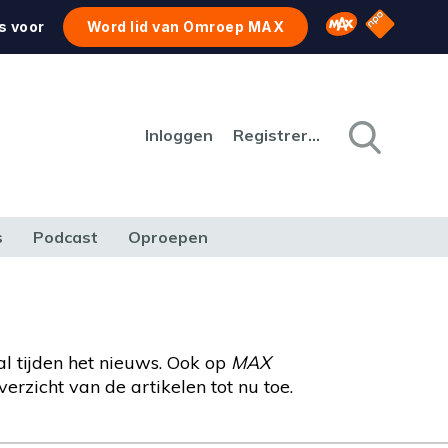
NPO Star
Omroep MAX
s voor
Word lid van Omroep MAX
Inloggen
Registreren
s
Podcast
Oproepen
CULTUUR
NATUUR & MILIEU
REIZEN & VERKEER
l tijden het nieuws. Ook op
MAX
rzicht van de artikelen tot nu toe.