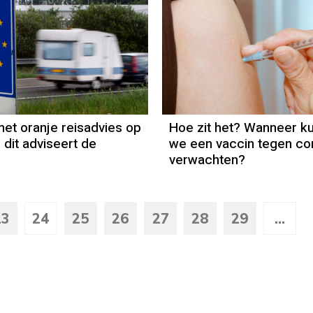
et oranje reisadvies op
Hoe zit het? Wanneer k
 dit adviseert de
we een vaccin tegen co
verwachten?
23
24
25
26
27
28
29
...