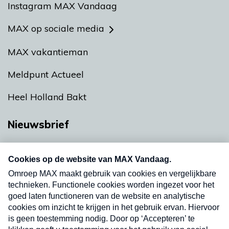
Instagram MAX Vandaag
MAX op sociale media
MAX vakantieman
Meldpunt Actueel
Heel Holland Bakt
Nieuwsbrief
Neem hier een gratis abonnement op onze
nieuwsbrief. Elke vrijdag- en dinsdagochtend in
uw mailbox.
Verzend