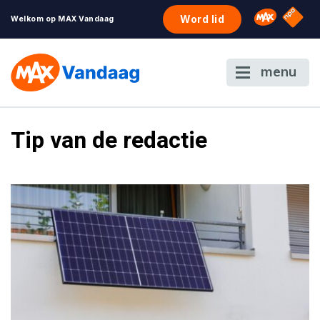
NPO S
Omroep 
Word lid
Welkom op MAX Vandaag
menu
Tip van de redactie