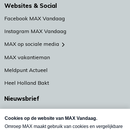
Websites & Social
Facebook MAX Vandaag
Instagram MAX Vandaag
MAX op sociale media
MAX vakantieman
Meldpunt Actueel
Heel Holland Bakt
Nieuwsbrief
Neem hier een gratis abonnement op onze
nieuwsbrief. Elke vrijdag- en dinsdagochtend in
uw mailbox.