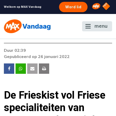
NPO S
Omroep 
Word lid
Welkom op MAX Vandaag
menu
Duur 02:39
Gepubliceerd op 26 januari 2022
De Frieskist vol Friese
specialiteiten van