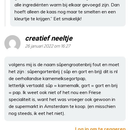
alle ingrediënten warm bij elkaar gevoegd zijn. Dan
hoeft alleen de kaas nog maar te smelten en een
kleurtje te krijgen.” Eet smakelijk!
creatief neeltje
26 januari 2022 om 16:27
volgens mij is de naam sûpengroatenbrij fout en moet
het zijn : sûpengortenbrij ( sûp en gort en brij) dit is nl
de oerhollandse karnemelksegortpap,
letterlijk vertaald: sûp = karnemalk, gort = gort en brij
= pap. Ik weet ook niet of het nou een Friese
specialiteit is, want het was vroeger ook gewoon in
de supermarkt in Amsterdam te koop. (en misschien
nog steeds, ik eet het niet).
Log in om te reageren