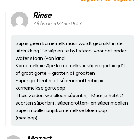
Rinse
7 februari 2022 om 01:43
Sûp is geen karnemelk maar wordt gebruikt in de
uitdrukking ‘Te sûp en te byt stean’ voor net onder
water staan (van land)
Karnemelk = sûpe karnemelks = sûpen gort = grôt
of groat gorte = grotten of groatten
Sûpengrottenbrij of sûpengroattenbrij =
karnemelkse gortepap
Thuis zeiden we alleen sûpenbrij . Maar je hebt 2
soorten sûpenbrij : sûpengrotten- en sûpenmoallen
Sûpenmoallenbrij=karnemelkse bloempap
(meelpap)
Mozart