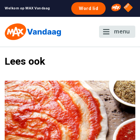
NPO S
Omroep 
Word lid
Welkom op MAX Vandaag
menu
Lees ook