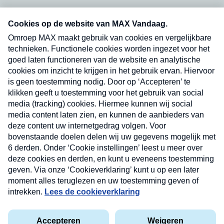
Neem hier een gratis abonnement op onze
nieuwsbrief. Elke vrijdag- en dinsdagochtend in
uw mailbox.
Verzend
Nieuwsbrief
Neem hier een gratis abonnement op onze
nieuwsbrief. Elke vrijdag- en dinsdagochtend in uw
mailbox.
Contact
Algemene voorwaarden
Privacyverklaring
Cookieverklaring