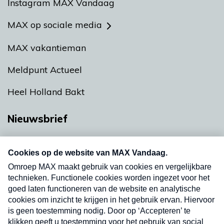
Instagram MAX Vandaag
MAX op sociale media
MAX vakantieman
Meldpunt Actueel
Heel Holland Bakt
Nieuwsbrief
Neem hier een gratis abonnement op onze
nieuwsbrief. Elke vrijdag- en dinsdagochtend in
uw mailbox.
Verzend