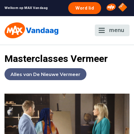
NPO S
Omroep 
Word lid
Welkom op MAX Vandaag
menu
Masterclasses Vermeer
Alles van De Nieuwe Vermeer