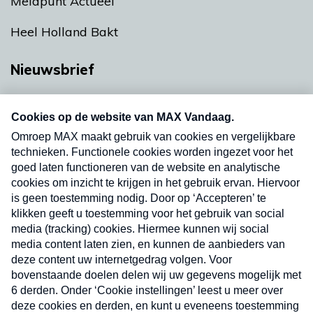
Meldpunt Actueel
Heel Holland Bakt
Nieuwsbrief
Neem hier een gratis abonnement op onze
nieuwsbrief. Elke vrijdag- en dinsdagochtend in
uw mailbox.
Verzend
Nieuwsbrief