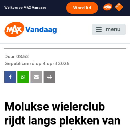
NPO S
Omroep 
Word lid
Welkom op MAX Vandaag
menu
Foutcode 6001
Duur 08:52
Er is een licentie-fout opgetreden. Als het
Gepubliceerd op 4 april 2025
probleem zich blijft voordoen, neem dan
contact op met onze klantenservice.
Molukse wielerclub
rijdt langs plekken van